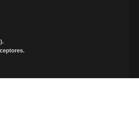
).
ceptores.
ientes
Rechazar
Personalizar
Aceptar Todo