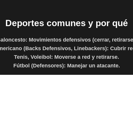
Deportes comunes y por qué
aloncesto:
Movimientos defensivos (cerrar, retirarse
mericano (Backs Defensivos, Linebackers):
Cubrir re
Tenis, Voleibol:
Moverse a red y retirarse.
Fútbol (Defensores):
Manejar un atacante.
 y analizar nuestro tráfico. Al hacer clic en "Aceptar Todo", cons
Características Relacionadas