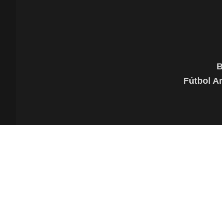
B
Fútbol A
Utilizamos cookies para mejorar tu experiencia de navegación
nuestro uso de cookies. Lee nuestra
Política de Privacidad
.