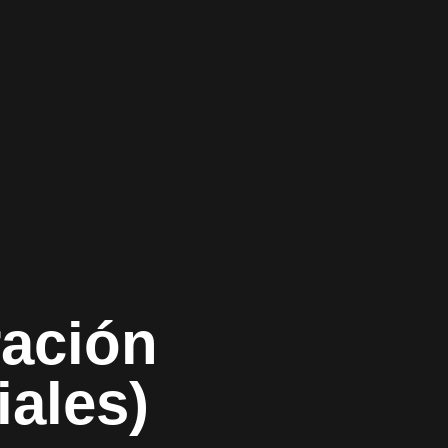
ración
iales)