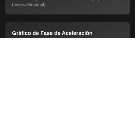
(métrico/imperial).
Gráfico de Fase de Aceleración
Inmersión más profunda en dinámicas de aceleración:
fases distintas de aceleración, desaceleración, re-
aceleración.
Política de Privacidad
Rechazar
Personalizar
Aceptar Todo
¿Interesado?
See how this feature can transform your
training and testing sessions