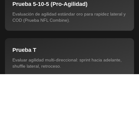
Prueba 5-10-5 (Pro-Agilidad)
Evaluación de agilidad estándar oro para rapidez lateral y
COD (Prueba NFL Combine).
Prueba T
Evaluar agilidad multi-direccional: sprint hacia adelante,
shuffle lateral, retroceso.
Política de Privacidad
Diseño de Pruebas Personalizadas
Rechazar
Personalizar
Aceptar Todo
Flexibilidad máxima: define tus propios cursos, distancias,
parciales y escenarios reactivos.